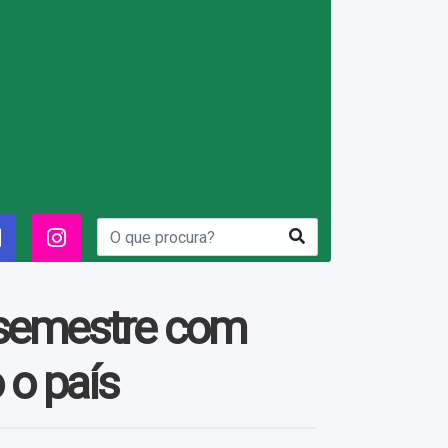
o semestre com
 o país